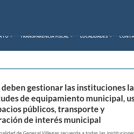
ERTO
TRANSPARENCIA FISCAL
LOCALIDADES
CONT
deben gestionar las instituciones la
itudes de equipamiento municipal, u
pacios públicos, transporte y
ración de interés municipal
alidad de General Villegas recuerda a todas las institucione