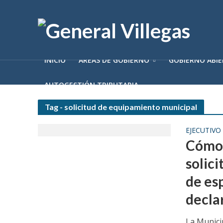
INICIO
ÁREAS DE GOBIERNO
GOBIERNO ABI
AUTOGESTIÓN TRIBUTARIA
Tag - solicitud de equipamiento municipal
EJECUTIVO
Cómo 
solic
de es
decla
La Municip