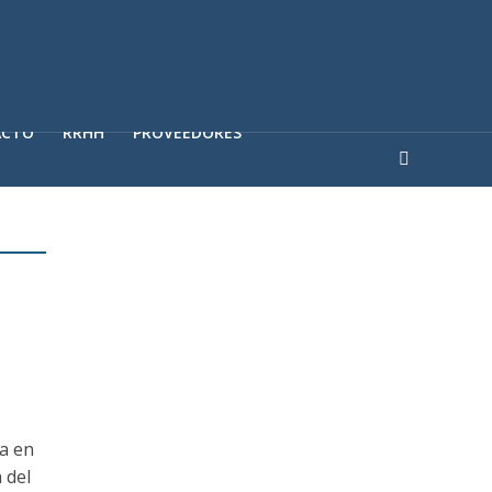
ACTO
RRHH
PROVEEDORES
na en
 del