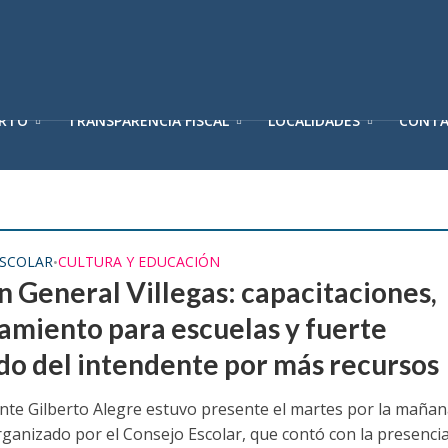
ERTO
TRANSPARENCIA FISCAL
LOCALIDADES
CONT
ESCOLAR
CULTURA Y EDUCACIÓN
•
n General Villegas: capacitaciones,
amiento para escuelas y fuerte
do del intendente por más recursos
ente Gilberto Alegre estuvo presente el martes por la maña
rganizado por el Consejo Escolar, que contó con la presencia