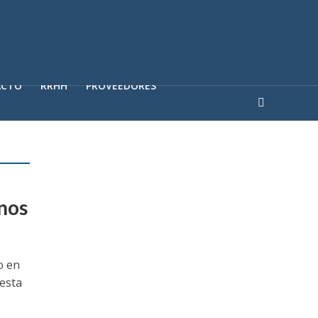
ACTO
RRHH
PROVEEDORES
nos
o en
 esta