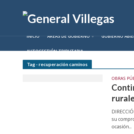
INICIO
ÁREAS DE GOBIERNO
GOBIERNO ABI
AUTOGESTIÓN TRIBUTARIA
Tag - recuperación caminos
OBRAS PÚ
Conti
rurale
DIRECCIÓN
su comprom
ocasión...