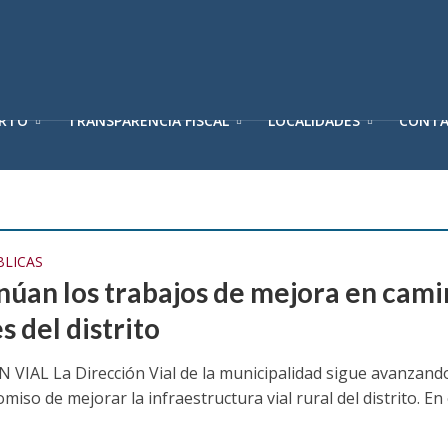
ERTO
TRANSPARENCIA FISCAL
LOCALIDADES
CONT
BLICAS
núan los trabajos de mejora en cami
s del distrito
 VIAL La Dirección Vial de la municipalidad sigue avanzand
iso de mejorar la infraestructura vial rural del distrito. En