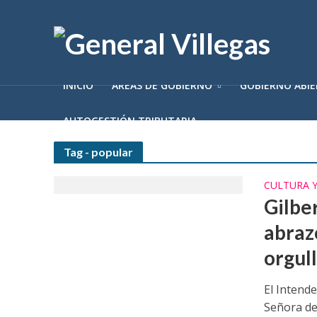
INICIO
ÁREAS DE GOBIERNO
GOBIERNO ABI
AUTOGESTIÓN TRIBUTARIA
Tag - popular
CULTURA 
Gilbe
abraz
orgul
El Intend
Señora de