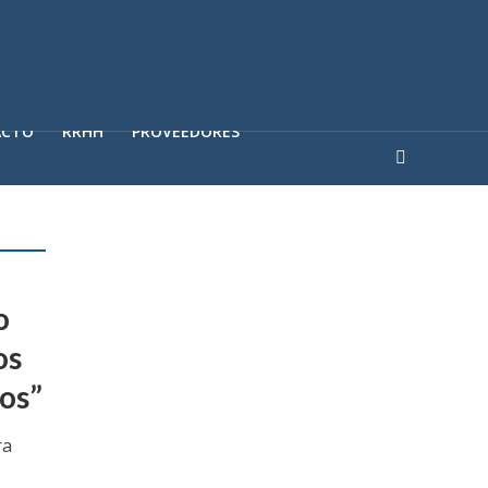
ACTO
RRHH
PROVEEDORES
o
os
ros”
ra