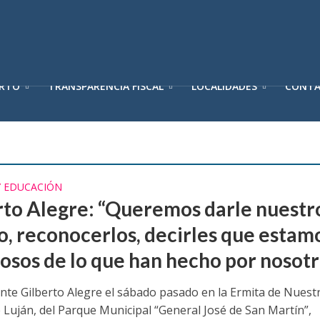
ERTO
TRANSPARENCIA FISCAL
LOCALIDADES
CONT
Y EDUCACIÓN
rto Alegre: “Queremos darle nuestr
o, reconocerlos, decirles que estam
losos de lo que han hecho por nosot
ente Gilberto Alegre el sábado pasado en la Ermita de Nuest
 Luján, del Parque Municipal “General José de San Martín”,