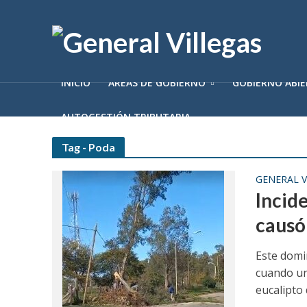
INICIO
ÁREAS DE GOBIERNO
GOBIERNO ABI
AUTOGESTIÓN TRIBUTARIA
Tag - Poda
GENERAL V
Incid
causó
Este domi
cuando un
eucalipto d