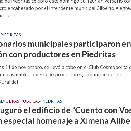
dad de Piedritas celebró este domingo su 120° aniversario co
cto encabezado por el intendente municipal Gilberto Alegre
o por...
PIEDRITAS
•
onarios municipales participaron e
ón con productores en Piedritas
es 11 de noviembre, se llevó a cabo en el Club Cosmopolita 
, una asamblea abierta de productores, organizada por la
ural del...
AD
OBRAS PÚBLICAS
PIEDRITAS
•
•
auguró el edificio de “Cuento con Vo
n especial homenaje a Ximena Alibe