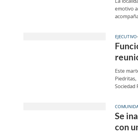
La locali
emotivo a
acompañad
EJECUTIVO
Funci
reuni
Este mart
Piedritas
Sociedad R
COMUNID
Se in
con u