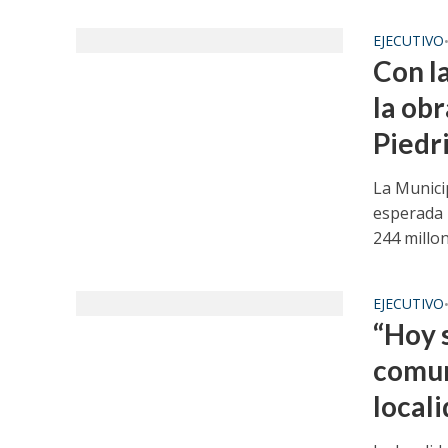
EJECUTIVO
Con l
la ob
Piedr
La Municip
esperada p
244 millon
EJECUTIVO
“Hoy 
comun
local