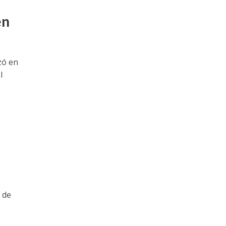
en
zó en
l
 de