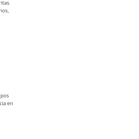
itas.
nos,
ipos
cia en