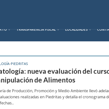
ERTO
TRANSPARENCIA FISCAL
LOCALIDADES
CONT
LOGÍA
PIEDRITAS
•
tología: nueva evaluación del curs
nipulación de Alimentos
aría de Producción, Promoción y Medio Ambiente llevó adela
aluaciones realizadas en Piedritas y detalla el cronograma d
echas...