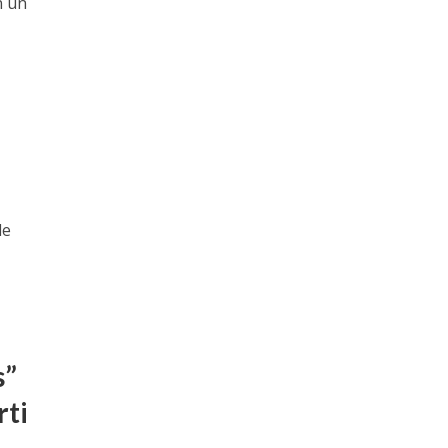
n un
,
n
de
s”
rti