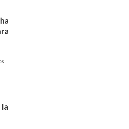
cha
ara
os
 la