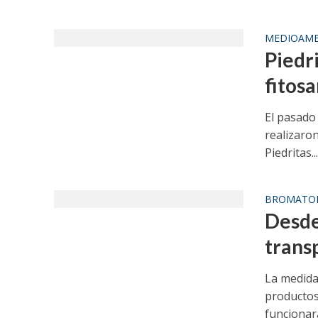
MEDIOAMB
Piedri
fitosa
El pasado
realizaron
Piedritas..
BROMATO
Desde
trans
La medida
productos 
funcionará