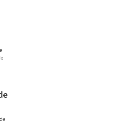
te
de
 de
 de