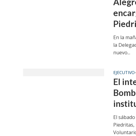
Alegr
encar
Piedr
En la mañ
la Delegac
nuevo...
EJECUTIVO
El int
Bombe
instit
El sábado
Piedritas
Voluntario