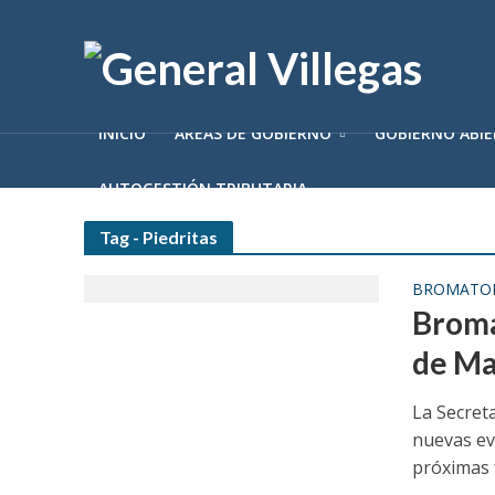
INICIO
ÁREAS DE GOBIERNO
GOBIERNO ABI
AUTOGESTIÓN TRIBUTARIA
Tag - Piedritas
BROMATO
Broma
de Ma
La Secret
nuevas ev
próximas f