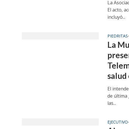
La Asociac
El acto, 
incluyó...
PIEDRITAS
La Mu
prese
Telem
salud 
El intend
de última
las...
EJECUTIVO