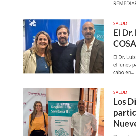
REMEDIAR, 
SALUD
El Dr.
COSAP
El Dr. Lui
el lunes p
cabo en...
SALUD
Los D
parti
Nueve