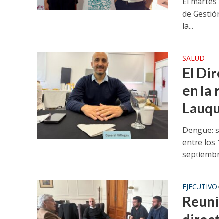
El martes 
de Gestió
la...
SALUD
El Dir
en la
Lauq
Dengue: s
entre los 
septiembre
EJECUTIVO
Reuni