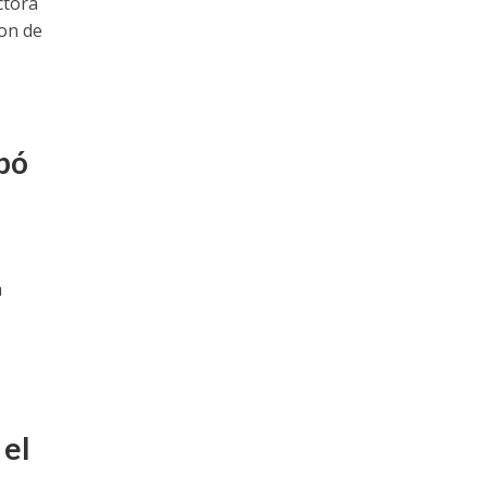
ctora
ron de
ipó
a
 el