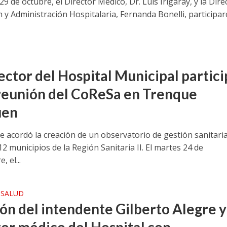
29 de octubre, el Director Médico, Dr. Luis Irigaray, y la Dire
n y Administración Hospitalaria, Fernanda Bonelli, participa
ector del Hospital Municipal partic
 reunión del CoReSa en Trenque
uen
e acordó la creación de un observatorio de gestión sanitari
12 municipios de la Región Sanitaria II. El martes 24 de
, el...
SALUD
•
ón del intendente Gilberto Alegre y