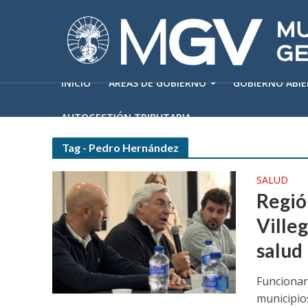
INICIO
ÁREAS DE GOBIERNO
GOBIERNO ABI
AUTOGESTIÓN TRIBUTARIA
Tag - Pedro Hernández
SALUD
Regió
Villeg
salud
Funcionari
municipio