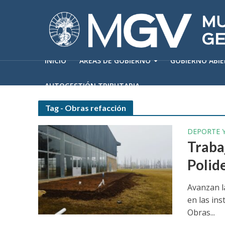
INICIO
ÁREAS DE GOBIERNO
GOBIERNO ABI
AUTOGESTIÓN TRIBUTARIA
Tag - Obras refacción
DEPORTE 
Traba
Polid
Avanzan l
en las ins
Obras...