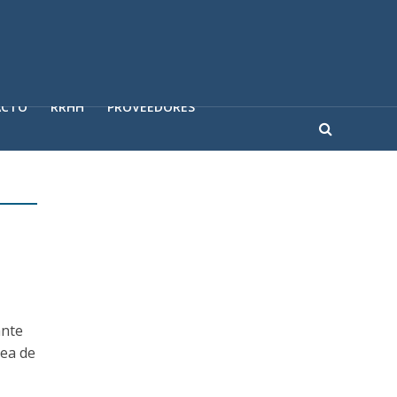
ACTO
RRHH
PROVEEDORES
ante
rea de