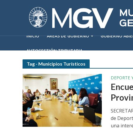
INICIO
ÁREAS DE GOBIERNO
GOBIERNO ABI
AUTOGESTIÓN TRIBUTARIA
Tag - Municipios Turísticos
DEPORTE 
Encue
Provi
SECRETARÍ
de Deport
una intere