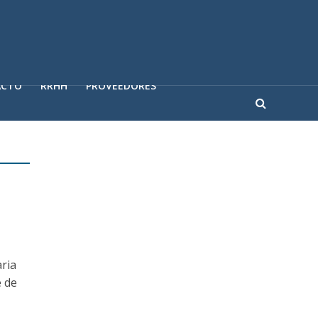
ACTO
RRHH
PROVEEDORES
ria
e de