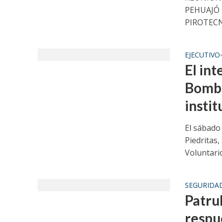
PEHUAJÓ 
PIROTECNIA
EJECUTIVO
El int
Bombe
instit
El sábado
Piedritas
Voluntario
SEGURIDA
Patrul
respu