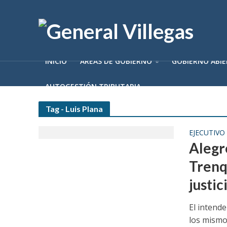
INICIO
ÁREAS DE GOBIERNO
GOBIERNO ABI
AUTOGESTIÓN TRIBUTARIA
Tag - Luis Plana
EJECUTIVO
Alegre
Trenq
justic
El intende
los mismos