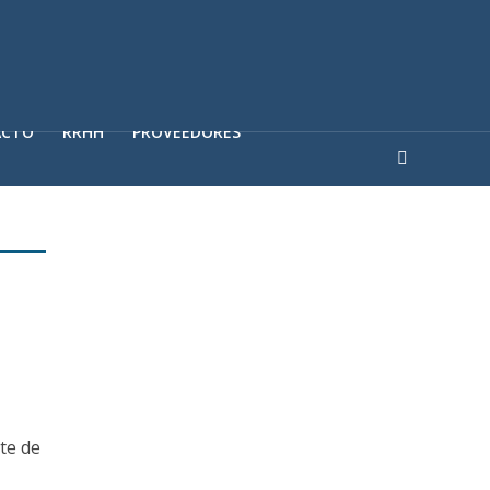
ACTO
RRHH
PROVEEDORES
rte de