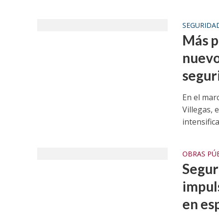
SEGURIDA
Más p
nuevo
segur
En el mar
Villegas, 
intensificar
OBRAS PÚ
Segur
impul
en es