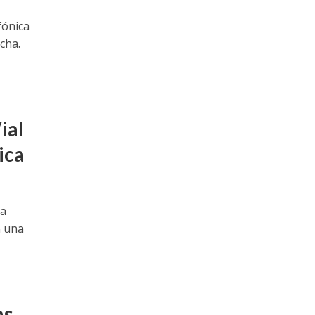
fónica
cha.
ial
ica
la
n una
as