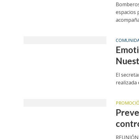
Bomberos 
espacios 
acompañar
COMUNID
Emoti
Nuest
El secret
realizada 
PROMOCIÓ
Preve
contr
REUNIÓN 