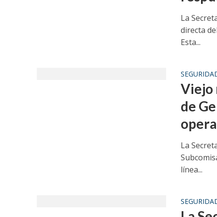
La Secreta
directa d
Esta...
SEGURIDA
Viejo
de Gen
opera
La Secreta
Subcomisa
línea...
SEGURIDA
La Se