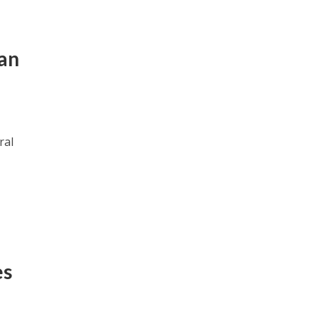
ran
ral
es