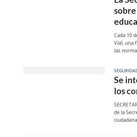
sobre
educa
Cada 10 d
Vial, una 
las normas
SEGURIDA
Se int
los c
SECRETARÍ
de la Secr
ciudadana 