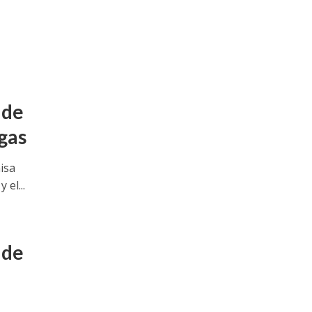
 de
gas
isa
el...
 de