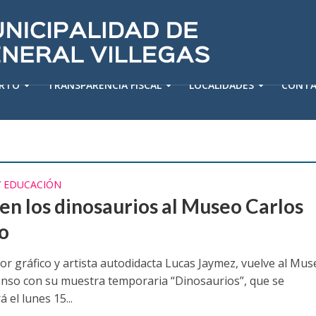
ERTO
TRANSPARENCIA FISCAL
LOCALIDADES
CONT
Y EDUCACIÓN
en los dinosaurios al Museo Carlos
o
or gráfico y artista autodidacta Lucas Jaymez, vuelve al Mu
onso con su muestra temporaria “Dinosaurios”, que se
 el lunes 15...