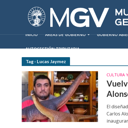
INICIO
ÁREAS DE GOBIERNO
GOBIERNO ABI
AUTOGESTIÓN TRIBUTARIA
Tag - Lucas Jaymez
CULTURA 
Vuelv
Alons
El diseñad
Carlos Al
inaugurará