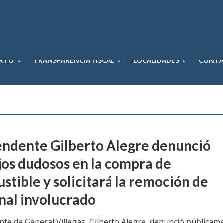
ERTO
TRANSPARENCIA FISCAL
LOCALIDADES
CONT
tendente Gilberto Alegre denunció
os dudosos en la compra de
stible y solicitará la remoción de
nal involucrado
ente de General Villegas, Gilberto Alegre, denunció públicam