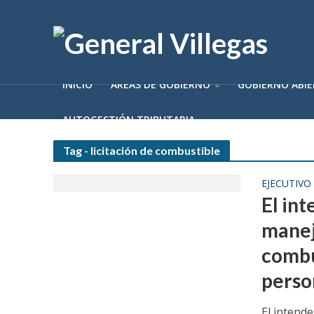
INICIO
ÁREAS DE GOBIERNO
GOBIERNO ABI
AUTOGESTIÓN TRIBUTARIA
Tag - licitación de combustible
EJECUTIVO
El in
manej
combu
perso
El intend