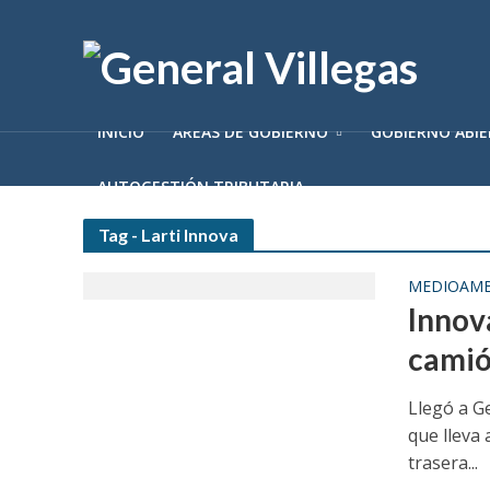
INICIO
ÁREAS DE GOBIERNO
GOBIERNO ABI
AUTOGESTIÓN TRIBUTARIA
Tag - Larti Innova
MEDIOAMB
Innova
camió
Llegó a G
que lleva 
trasera...