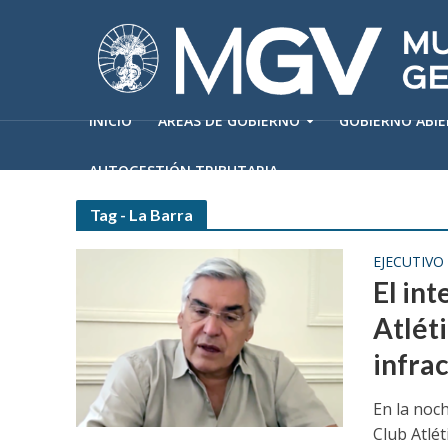
INICIO
ÁREAS DE GOBIERNO
GOBIERNO ABI
AUTOGESTIÓN TRIBUTARIA
Tag - La Barra
EJECUTIVO
El int
Atlét
infra
En la noch
Club Atlét