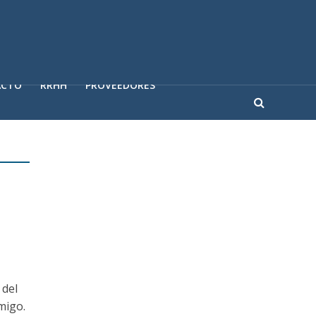
ACTO
RRHH
PROVEEDORES
 del
migo.