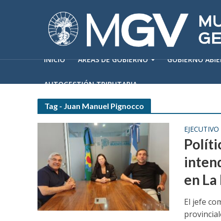
INICIO
ÁREAS DE GOBIERNO
GOBIERNO ABI
AUTOGESTIÓN TRIBUTARIA
Tag - Juan Manuel Pignocco
EJECUTIVO
Políti
inten
en La
El jefe c
provincial