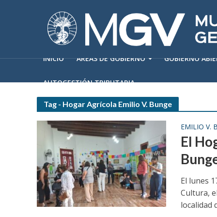
INICIO
ÁREAS DE GOBIERNO
GOBIERNO ABI
AUTOGESTIÓN TRIBUTARIA
Tag - Hogar Agrícola Emilio V. Bunge
EMILIO V.
El Ho
Bunge
El lunes 1
Cultura, 
localidad d