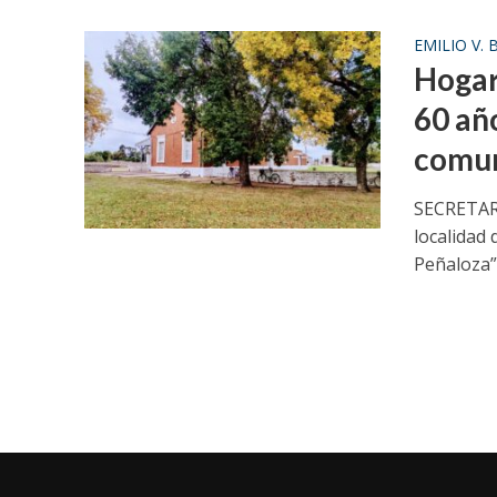
EMILIO V.
Hogar
60 añ
comun
SECRETAR
localidad
Peñaloza”,