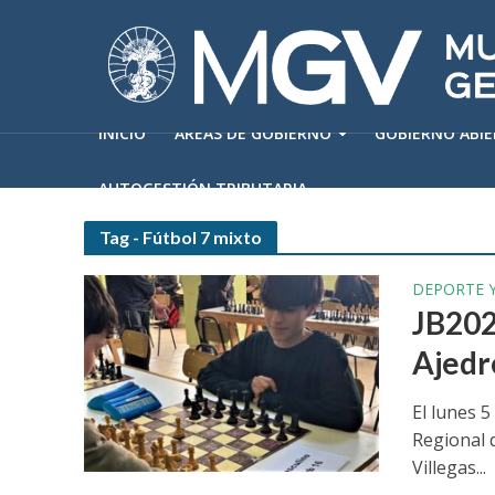
INICIO
ÁREAS DE GOBIERNO
GOBIERNO ABI
AUTOGESTIÓN TRIBUTARIA
Tag - Fútbol 7 mixto
DEPORTE 
JB202
Ajedr
El lunes 5
Regional 
Villegas...