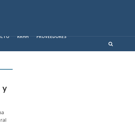
ACTO
RRHH
PROVEEDORES
 y
pa
ral