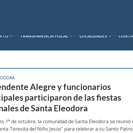
ERTO
TRANSPARENCIA FISCAL
LOCALIDADES
CONT
EODORA
tendente Alegre y funcionarios
pales participaron de las fiestas
nales de Santa Eleodora
les 1° de octubre, la comunidad de Santa Eleodora se reunió 
Santa Teresita del Niño Jesús” para celebrar a su Santo Patr