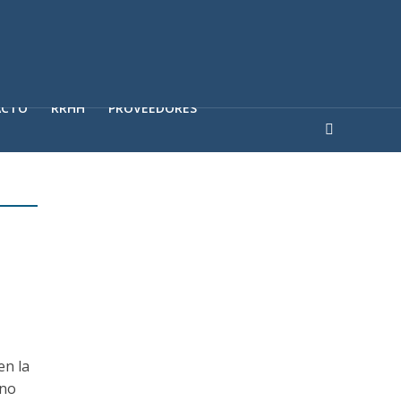
ACTO
RRHH
PROVEEDORES
en la
ono