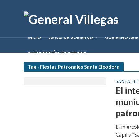
INICIO
ÁREAS DE GOBIERNO
GOBIERNO ABI
AUTOGESTIÓN TRIBUTARIA
Tag - Fiestas Patronales Santa Eleodora
SANTA EL
El in
munici
patro
El miérco
Capilla “