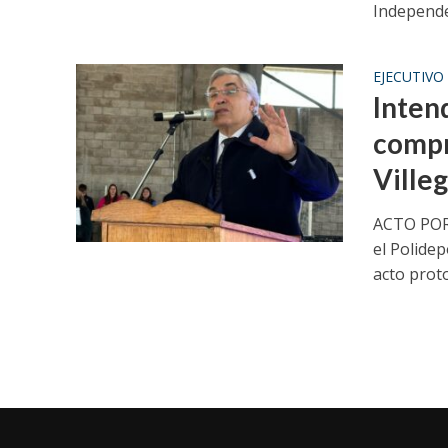
Independen
EJECUTIVO
Inten
compr
Ville
ACTO POR 
el Polide
acto proto