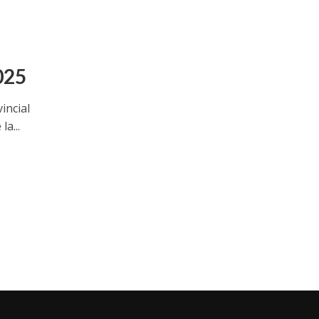
025
incial
a...