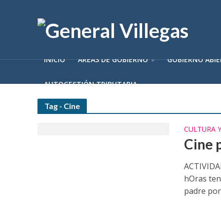
INICIO
ÁREAS DE GOBIERNO
GOBIERNO ABI
AUTOGESTIÓN TRIBUTARIA
Tag - Cine
CULTURA 
Cine 
ACTIVIDAD
hOras tené
padre por.