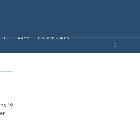
ACTO
RRHH
PROVEEDORES
as 19
ser