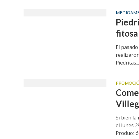
MEDIOAMB
Piedri
fitosa
El pasado
realizaron
Piedritas..
PROMOCIÓ
Comen
Ville
Si bien la
el lunes 2
Producción