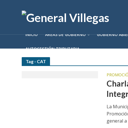
INICIO
ÁREAS DE GOBIERNO
GOBIERNO ABI
AUTOGESTIÓN TRIBUTARIA
Tag - CAT
PROMOCIÓ
Charl
Integ
La Municip
Promoción
general a 