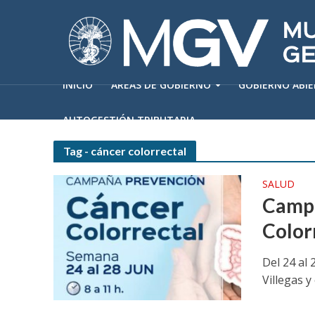
INICIO
ÁREAS DE GOBIERNO
GOBIERNO ABI
AUTOGESTIÓN TRIBUTARIA
Tag - cáncer colorrectal
SALUD
Campa
Color
Del 24 al
Villegas y