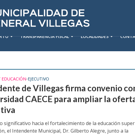
ERTO
TRANSPARENCIA FISCAL
LOCALIDADES
CONT
Y EDUCACIÓN
EJECUTIVO
•
dente de Villegas firma convenio con
rsidad CAECE para ampliar la ofert
tiva
 significativo hacia el fortalecimiento de la educación super
ón, el Intendente Municipal, Dr. Gilberto Alegre, junto a la