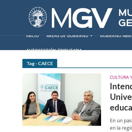
INICIO
ÁREAS DE GOBIERNO
GOBIERNO ABI
AUTOGESTIÓN TRIBUTARIA
Tag - CAECE
CULTURA 
Inten
Unive
educa
En un paso
en la regi