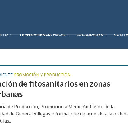
ERTO
TRANSPARENCIA FISCAL
LOCALIDADES
CONT
IENTE
PROMOCIÓN Y PRODUCCIÓN
•
ción de fitosanitarios en zonas
rbanas
aría de Producción, Promoción y Medio Ambiente de la
idad de General Villegas informa, que de acuerdo a la orden
 las...