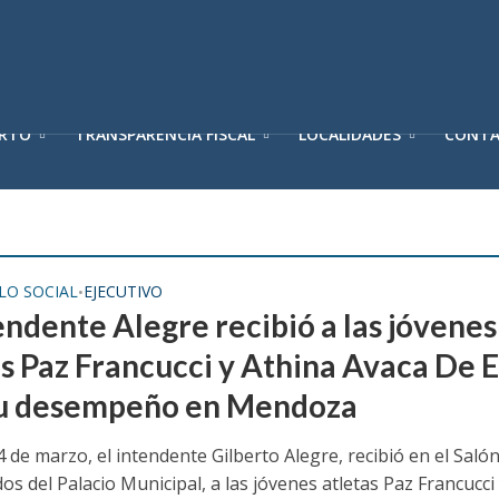
ERTO
TRANSPARENCIA FISCAL
LOCALIDADES
CONT
LO SOCIAL
EJECUTIVO
•
endente Alegre recibió a las jóvenes
as Paz Francucci y Athina Avaca De 
su desempeño en Mendoza
4 de marzo, el intendente Gilberto Alegre, recibió en el Saló
os del Palacio Municipal, a las jóvenes atletas Paz Francucci