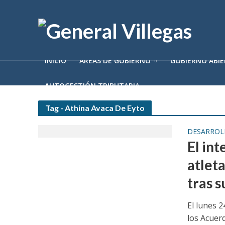
INICIO
ÁREAS DE GOBIERNO
GOBIERNO ABI
AUTOGESTIÓN TRIBUTARIA
Tag - Athina Avaca De Eyto
DESARROL
El int
atlet
tras 
El lunes 2
los Acuerd