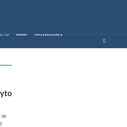
ACTO
RRHH
PROVEEDORES
Eyto
n de
 y