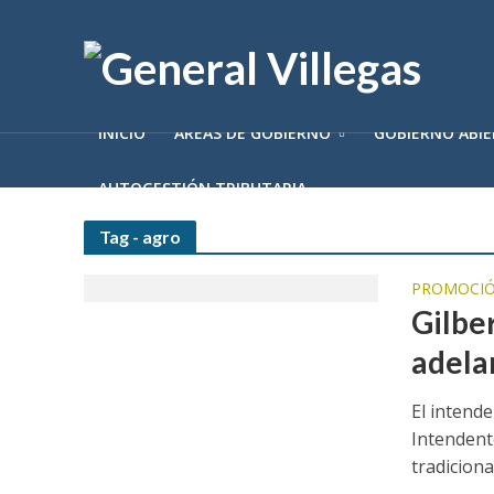
INICIO
ÁREAS DE GOBIERNO
GOBIERNO ABI
AUTOGESTIÓN TRIBUTARIA
Tag - agro
PROMOCIÓ
Gilbe
adela
El intende
Intendent
tradiciona