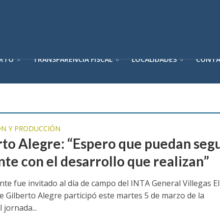
ERTO
TRANSPARENCIA FISCAL
LOCALIDADES
CONT
N Y PRODUCCIÓN
rto Alegre: “Espero que puedan segu
nte con el desarrollo que realizan”
nte fue invitado al día de campo del INTA General Villegas El
e Gilberto Alegre participó este martes 5 de marzo de la
l jornada...