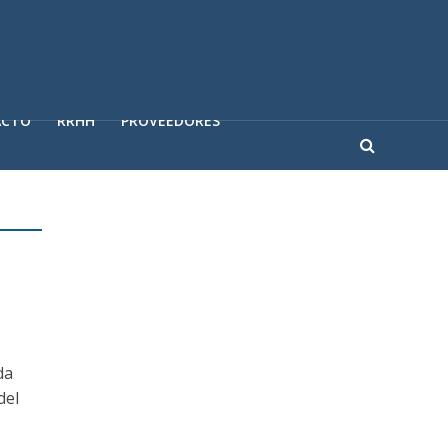
ACTO
RRHH
PROVEEDORES
da
del