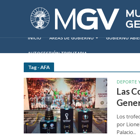
INICIO
ÁREAS DE GOBIERNO
GOBIERNO ABI
AUTOGESTIÓN TRIBUTARIA
Tag - AFA
DEPORTE 
Las Co
Gener
Los trofe
por Lionel
Palacio...