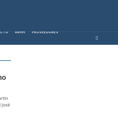
ACTO
RRHH
PROVEEDORES
no
artín
l José