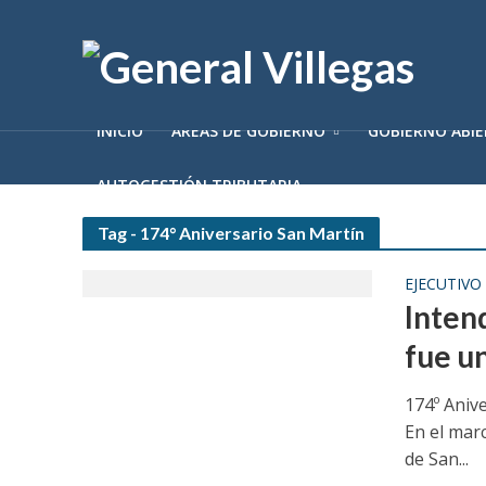
INICIO
ÁREAS DE GOBIERNO
GOBIERNO ABI
AUTOGESTIÓN TRIBUTARIA
Tag - 174° Aniversario San Martín
EJECUTIVO
Inten
fue un
174º Anive
En el marc
de San...